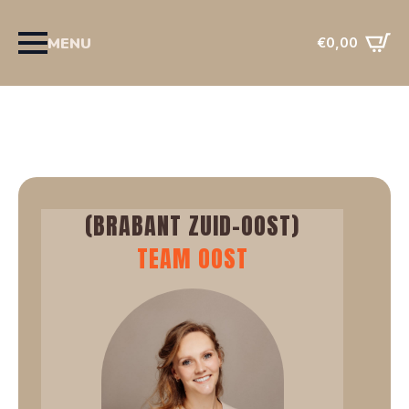
0
MENU
€
0,00
(BRABANT ZUID-OOST)
TEAM OOST