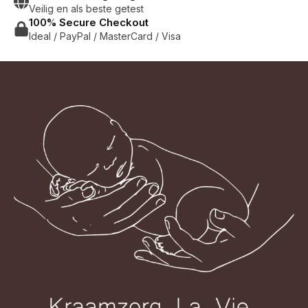
Veilig en als beste getest
100% Secure Checkout
Ideal / PayPal / MasterCard / Visa