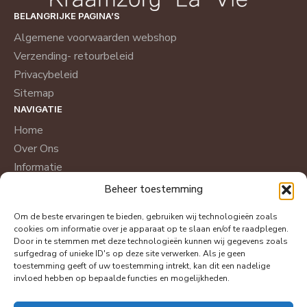
BELANGRIJKE PAGINA’S
Algemene voorwaarden webshop
Verzending- retourbeleid
Privacybeleid
Sitemap
NAVIGATIE
Home
Over Ons
Informatie
Recensies
Beheer toestemming
Foto’s
Om de beste ervaringen te bieden, gebruiken wij technologieën zoals
Shop
cookies om informatie over je apparaat op te slaan en/of te raadplegen.
CONTACT
Door in te stemmen met deze technologieën kunnen wij gegevens zoals
surfgedrag of unieke ID's op deze site verwerken. Als je geen
Contact
toestemming geeft of uw toestemming intrekt, kan dit een nadelige
Aanmelden Kraamzorg
invloed hebben op bepaalde functies en mogelijkheden.
Uitzetlijst